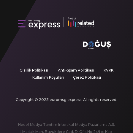
Gizlilik Politikası
Anti-Spam Politikası
KVKK
Kullanım Koşulları
Çerez Politikası
Copyright © 2023 euromsg express. All rights reserved.
Hedef Medya Tanitim Interaktif Medya Pazarlama A.$.
| Maslak Mah, Büyükdere Cad. D-Ofis No:249 iç Kapi