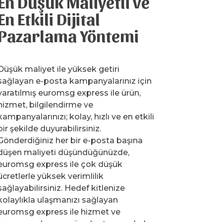
En Düşük Maliyetli ve
En Etkili Dijital
Pazarlama Yöntemi
Düşük maliyet ile yüksek getiri
sağlayan e-posta kampanyalarınız için
yaratılmış euromsg express ile ürün,
hizmet, bilgilendirme ve
kampanyalarınızı; kolay, hızlı ve en etkili
bir şekilde duyurabilirsiniz.
Gönderdiğiniz her bir e-posta başına
düşen maliyeti düşündüğünüzde,
euromsg express ile çok düşük
ücretlerle yüksek verimlilik
sağlayabilirsiniz. Hedef kitlenize
kolaylıkla ulaşmanızı sağlayan
euromsg express ile hizmet ve