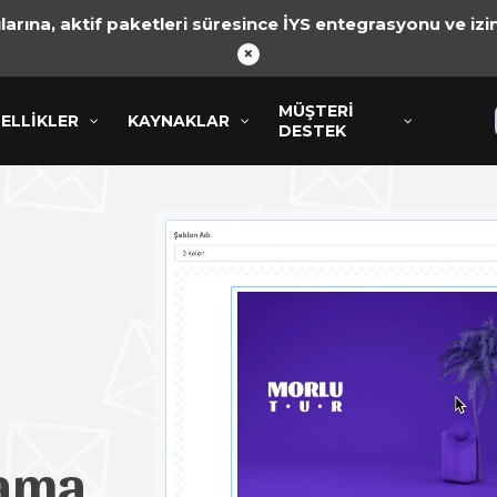
arına, aktif paketleri süresince İYS entegrasyonu ve izin
×
MÜŞTERI
MÜŞTERI
KLER
ELLİKLER
KAYNAKLAR
KAYNAKLAR
DESTEK
DESTEK
lama