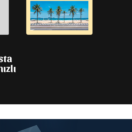
sta
ızlı