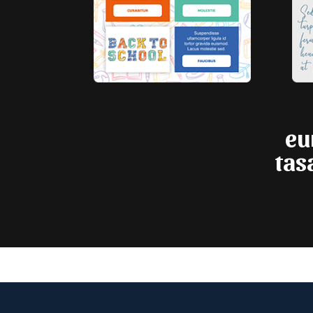
eu
tas