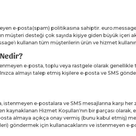
nmeyen e-posta(spam) politikasına sahiptir. euro.message
 müşteri desteği çok sayıda kişiye giden büyük içeri aktar
sage’ı kullanan tüm müşterilerin ürün ve hizmet kullanım
 Nedir?
meyen e-posta, toplu veya rastgele olarak genellikle t
lnızca almayı talep etmiş kişilere e-posta ve SMS gönder
 istenmeyen e-postalara ve SMS mesajlarına karşı her za
 kaynaklanan Hizmet Koşulları’nın bir parçası olarak, 
posta almaya açıkça onay vermiş (bunu kabul etmiş) mev
mleri) göndermek için kullanacaklarını ve istenmeyen e