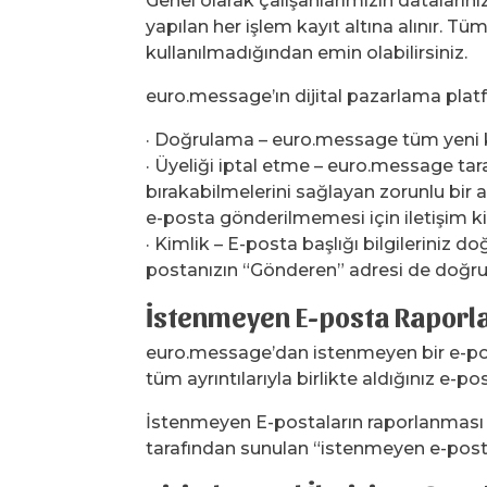
Genel olarak çalışanlarımızın datalarını
yapılan her işlem kayıt altına alınır. T
kullanılmadığından emin olabilirsiniz.
euro.message’ın dijital pazarlama platfo
· Doğrulama – euro.message tüm yeni ko
· Üyeliği iptal etme – euro.message tar
bırakabilmelerini sağlayan zorunlu bir a
e-posta gönderilmemesi için iletişim kiş
· Kimlik – E-posta başlığı bilgileriniz 
postanızın “Gönderen” adresi de doğrula
İstenmeyen E-posta Raporl
euro.message’dan istenmeyen bir e-pos
tüm ayrıntılarıyla birlikte aldığınız e
İstenmeyen E-postaların raporlanması il
tarafından sunulan “istenmeyen e-posta 