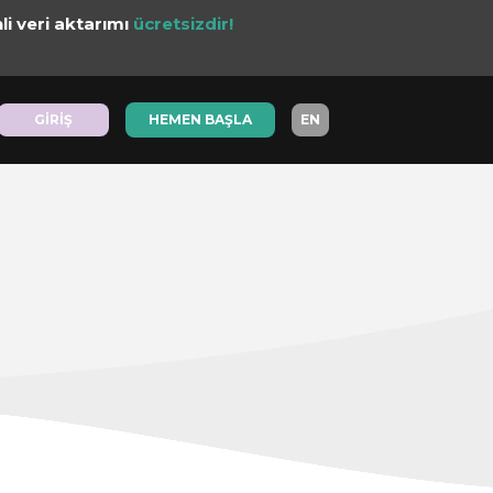
li veri aktarımı
ücretsizdir!
GİRİŞ
GİRİŞ
HEMEN BAŞLA
HEMEN BAŞLA
EN
EN