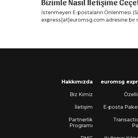
Bizimle Nasıl İletişime Geçe
İstenmeyen E-postaların Önlenmesi (Spa
express[at]euromsg.com adresine bir me
Hakkımızda
euromsg expr
Biz Kimiz
Özelli
İletişim
E-posta Paket
Partnerlik
Transacti
Programı
Pa