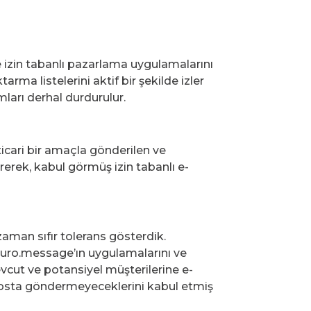
 izin tabanlı pazarlama uygulamalarını
ma listelerini aktif bir şekilde izler
ları derhal durdurulur.
icari bir amaçla gönderilen ve
erek, kabul görmüş izin tabanlı e-
man sıfır tolerans gösterdik.
euro.message’ın uygulamalarını ve
cut ve potansiyel müşterilerine e-
-posta göndermeyeceklerini kabul etmiş