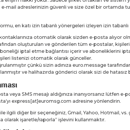
za erişim hakkı yokur. Sadece şirket ortakları ve sistem 
üm e-mail adreslerinizin güvenli ve size özel bir ortamda
rmu, en katı izin tabanlı yönergeleri izleyen izin tabanl
ntaklarınıza otomatik olarak sizden e-posta alıyor olma
afından oluşturulan ve gönderilen tüm e-postalar, kişile
boneliği iptal etme bağlantısı içerir ve aboneliklerini ip
ileri listenizi otomatik olarak günceller.
doğrulanmıştır çünkü sizin adınıza euro.message tarafında
nmıştır ve halihazırda gönderici olarak sizi de hatasız b
aması
ta veya SMS mesajı aldığınıza inanıyorsanız lütfen e-p
-posta’yı express[at]euromsg.com adresine yönlendirin.
e ilgili diğer bir seçeneğiniz, Gmail, Yahoo, Hotmail, vs
olarak işaretle/raporla” işlevini kullanmaktır.