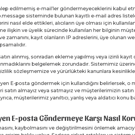
alep edilmemiş e-mail’ler göndermeyeceklerini kabul et
message sisteminde bulunan kayıtlı e-mail adres listeler
i nasıl elde ettikleri, alıcıların üye olması için kullanıl
e ilişkin ve üyelik sürecinde kullanılan her bilginin müşt
 ve zamanını, kayıt olanların IP adreslerini, üye olunan we
apsamalıdır.
satın alınmış, sonradan ekleme yapılmış veya izinli kayıt
ullanmadıklarını belgelemek zorundadır. Sistemimiz üzerind
izlilik sözleşmemize ve yürürlükteki kanunlara kesinlik
en E-posta göndermek için kullandığını belirlersek, o
leri satın almayız veya satmayız ve müşterilerimizin satı
yrıca, müşterilerimiz yanıltıcı, yanlış veya aldatıcı konu 
yen E-posta Göndermeye Karşı Nasıl Kor
lmasını, kaybolmasını ve değiştirilmesini önlemek amacıyl