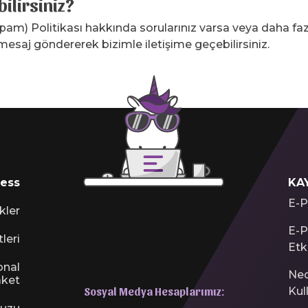
bilirsiniz?
m) Politikası hakkında sorularınız varsa veya daha fazla
saj göndererek bizimle iletişime geçebilirsiniz.
ess
KA
E-P
kler
E-P
leri
Etki
onal
Ned
ket
Sosyal Medya Hesaplarımız:
Kul