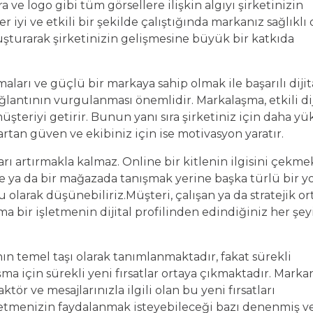
a ve logo gibi tüm görsellere ilişkin algıyı şirketinizin
iyi ve etkili bir şekilde çalıştığında markanız sağlıklı
oluşturarak şirketinizin gelişmesine büyük bir katkıda
aları ve güçlü bir markaya sahip olmak ile başarılı dijit
ğlantının vurgulanması önemlidir. Markalaşma, etkili dij
müşteriyi getirir. Bunun yanı sıra şirketiniz için daha y
i, artan güven ve ekibiniz için ise motivasyon yaratır.
arı artırmakla kalmaz. Online bir kitlenin ilgisini çekme
ze ya da bir mağazada tanışmak yerine başka türlü bir yo
 olarak düşünebiliriz.Müşteri, çalışan ya da stratejik or
ma bir işletmenin dijital profilinden edindiğiniz her şey
n temel taşı olarak tanımlanmaktadır, fakat sürekli
şma için sürekli yeni fırsatlar ortaya çıkmaktadır. Marka
ör ve mesajlarınızla ilgili olan bu yeni fırsatları
şletmenizin faydalanmak isteyebileceği bazı denenmiş v