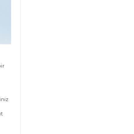
ir
iniz
ut