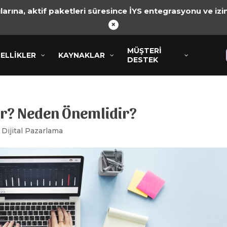
arına, aktif paketleri süresince İYS entegrasyonu ve izin
×
MÜŞTERI
MÜŞTERI
KLER
ELLİKLER
KAYNAKLAR
KAYNAKLAR
DESTEK
DESTEK
ir? Neden Önemlidir?
|
Dijital Pazarlama