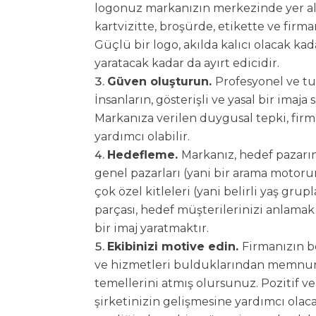
logonuz markanızın merkezinde yer alır
kartvizitte, broşürde, etikette ve firm
Güçlü bir logo, akılda kalıcı olacak kad
yaratacak kadar da ayırt edicidir.
Güven oluşturun.
Profesyonel ve tu
İnsanların, gösterişli ve yasal bir imaja
Markanıza verilen duygusal tepki, firma
yardımcı olabilir.
Hedefleme.
Markanız, hedef pazarın
genel pazarları (yani bir arama motoru
çok özel kitleleri (yani belirli yaş grupl
parçası, hedef müşterilerinizi anlamak 
bir imaj yaratmaktır.
Ekibinizi motive edin.
Firmanızın be
ve hizmetleri bulduklarından memnun
temellerini atmış olursunuz. Pozitif v
şirketinizin gelişmesine yardımcı olaca