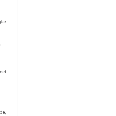
lar.
ir
zmet
de,