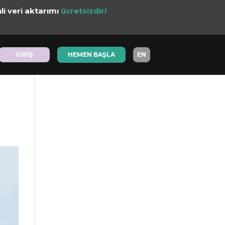
li veri aktarımı
ücretsizdir!
GİRİŞ
GİRİŞ
HEMEN BAŞLA
HEMEN BAŞLA
EN
EN