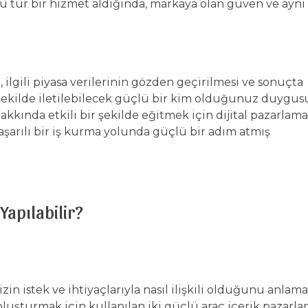
u tür bir hizmet aldığında, markaya olan güven ve aynı
, ilgili piyasa verilerinin gözden geçirilmesi ve sonuçta
r şekilde iletilebilecek güçlü bir kim olduğunuz duygus
akkında etkili bir şekilde eğitmek için dijital pazarlam
şarılı bir iş kurma yolunda güçlü bir adım atmış
Yapılabilir?
izin istek ve ihtiyaçlarıyla nasıl ilişkili olduğunu anlam
i oluşturmak için kullanılan iki güçlü araç içerik pazarla