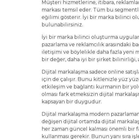
Müşteri hizmetlerine, itibara, reklamlar
markası temsil eder. Tüm bu segmentler 
eğilimi gösterir. İyi bir marka bilinci 
bulunabilirsiniz.
İyi bir marka bilinci oluşturma uygulam
pazarlama ve reklamcılık arasındaki ba
iletişimi ve böylelikle daha fazla yeni 
bir değer, daha iyi bir şirket bilinirliğ
Dijital markalaşma sadece online satışl
için de çalışır. Bunu kitlenizle yüz yü
etkileşim ve bağlantı kurmanın bir yolu
olması fark etmeksizin dijital markalaş
kapsayan bir duygudur.
Dijital markalaşma modern pazarlamanı
değişen dijital ortamda dijital markala
her zaman güncel kalması önemli bir fakt
kullanması gerekir. Bunun yanı sıra i