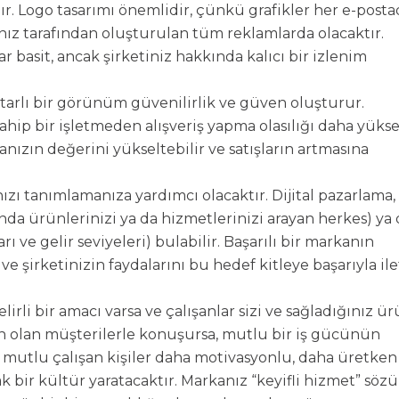
. Logo tasarımı önemlidir, çünkü grafikler her e-posta
anız tarafından oluşturulan tüm reklamlarda olacaktır.
ar basit, ancak şirketiniz hakkında kalıcı bir izlenim
tarlı bir görünüm güvenilirlik ve güven oluşturur.
 sahip bir işletmeden alışveriş yapma olasılığı daha yükse
nızın değerini yükseltebilir ve satışların artmasına
ızı tanımlamanıza yardımcı olacaktır. Dijital pazarlama,
nda ürünlerinizi ya da hizmetlerinizi arayan herkes) ya
arı ve gelir seviyeleri) bulabilir. Başarılı bir markanın
ve şirketinizin faydalarını bu hedef kitleye başarıyla il
lirli bir amacı varsa ve çalışanlar sizi ve sağladığınız ü
 olan müşterilerle konuşursa, mutlu bir iş gücünün
e mutlu çalışan kişiler daha motivasyonlu, daha üretken
k bir kültür yaratacaktır. Markanız “keyifli hizmet” sözü