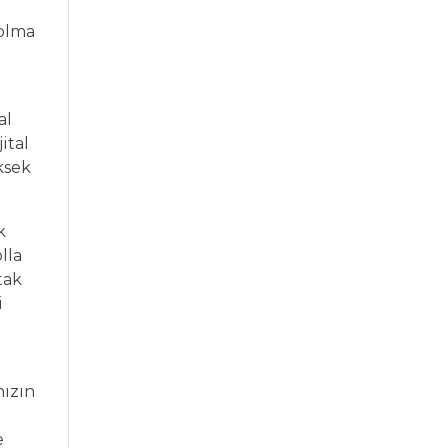
 olma
al
ital
üksek
k
lla
tak
i
nızın
e