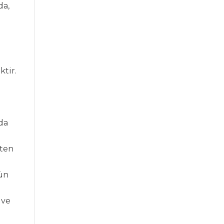
da,
ktir.
 da
eten
rün
 ve