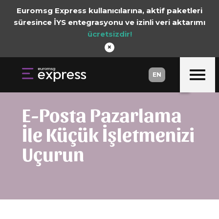
Euromsg Express kullanıcılarına, aktif paketleri
süresince İYS entegrasyonu ve izinli veri aktarımı
ücretsizdir!
×
EN
EN
E-Posta Pazarlama
İle Küçük İşletmenizi
Uçurun