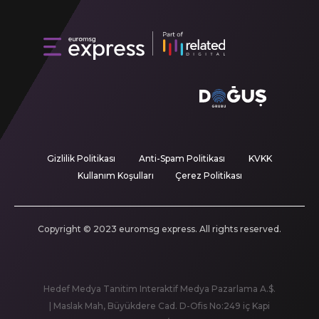
Gizlilik Politikası
Anti-Spam Politikası
KVKK
Kullanım Koşulları
Çerez Politikası
Copyright © 2023 euromsg express. All rights reserved.
Hedef Medya Tanitim Interaktif Medya Pazarlama A.$.
| Maslak Mah, Büyükdere Cad. D-Ofis No:249 iç Kapi