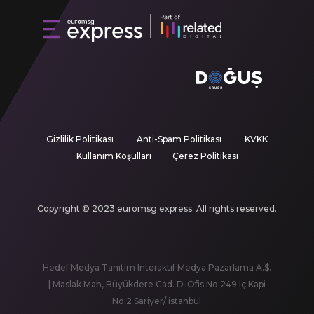
Gizlilik Politikası
Anti-Spam Politikası
KVKK
Kullanım Koşulları
Çerez Politikası
Copyright © 2023 euromsg express. All rights reserved.
Hedef Medya Tanitim Interaktif Medya Pazarlama A.$.
| Maslak Mah, Büyükdere Cad. D-Ofis No:249 iç Kapi
No:2 Sariyer/ istanbul