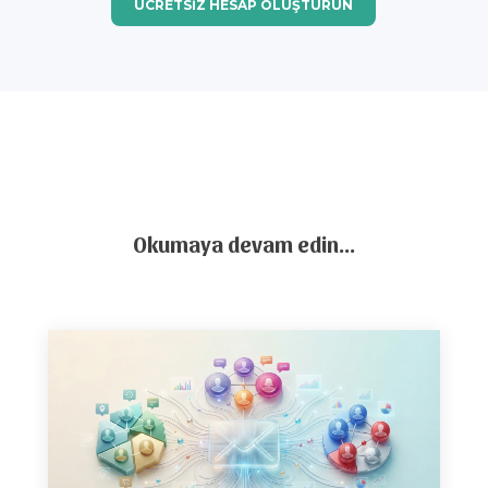
ÜCRETSİZ HESAP OLUŞTURUN
Okumaya devam edin…