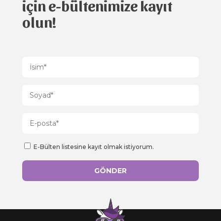
için e-bültenimize kayıt
olun!
E-Bülten listesine kayıt olmak istiyorum.