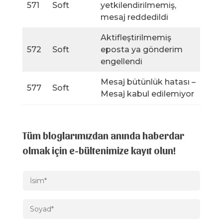
571
Soft
yetkilendirilmemiş,
mesaj reddedildi
Aktifleştirilmemiş
572
Soft
eposta ya gönderim
engellendi
Mesaj bütünlük hatası –
577
Soft
Mesaj kabul edilemiyor
Tüm bloglarımızdan anında haberdar
olmak için e-bültenimize kayıt olun!