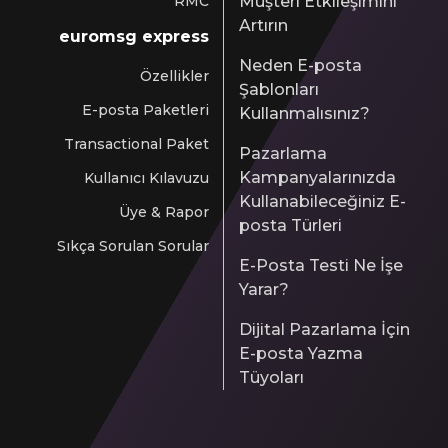
RMC
Müşteri Etkileşimini
Artırın
euromsg express
Neden E-posta
Özellikler
Şablonları
E-posta Paketleri
Kullanmalısınız?
Transactional Paket
Pazarlama
Kampanyalarınızda
Kullanıcı Kılavuzu
Kullanabileceğiniz E-
Üye & Rapor
posta Türleri
Sıkça Sorulan Sorular
E-Posta Testi Ne İşe
Yarar?
Dijital Pazarlama İçin
E-posta Yazma
Tüyoları