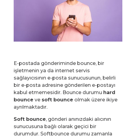
E-postada gönderiminde bounce, bir
işletmenin ya da internet servis
sağlayıcısının e-posta sunucusunun, belirli
bir e-posta adresine gönderilen e-postayı
kabul etmemesidir. Bounce durumu
hard
bounce
ve
soft bounce
olmak üzere ikiye
ayrılmaktadır.
Soft bounce
, gönderi anınızdaki alıcının
sunucusuna bağlı olarak geçici bir
durumdur. Softbounce durumu zamanla