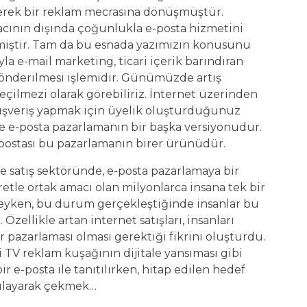
erek bir reklam mecrasına dönüşmüştür.
acının dışında çoğunlukla e-posta hizmetini
miştir. Tam da bu esnada yazımızın konusunu
la e-mail marketing, ticari içerik barındıran
gönderilmesi işlemidir. Günümüzde artış
çilmezi olarak görebiliriz. İnternet üzerinden
lışveriş yapmak için üyelik oluşturduğunuz
 de e-posta pazarlamanın bir başka versiyonudur.
 postası bu pazarlamanın birer ürünüdür.
ve satış sektöründe, e-posta pazarlamaya bir
retle ortak amacı olan milyonlarca insana tek bir
 şeyken, bu durum gerçekleştiğinde insanlar bu
zellikle artan internet satışları, insanları
ir pazarlaması olması gerektiği fikrini oluşturdu.
vi TV reklam kuşağının dijitale yansıması gibi
r e-posta ile tanıtılırken, hitap edilen hedef
gulayarak çekmek…