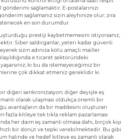
 kutusunu kontrol ettiği ortalama saati tespit
l gönderimi sağlamaktır. E-postalarınızı
önderim sağlamanız sizin aleyhinize olur; zira
 istenecek en son durumdur.
uşturduğu prestiji kaybetmemesini istiyorsanız,
ktir. Siber saldırganlar, yeteri kadar güvenli
yerek sizin adınıza kötü amaçlı mailler
şılaşıldığında e ticaret sektöründeki
 yaşarsınız; ki bu da istemeyeceğimiz bir
erine çok dikkat etmeniz gereklidir ki
.
r diğeri senkronizasyon; diğer deyişle eş
zamanlı olarak ulaşması oldukça önemli bir
u avantajların da bir maddesini oluşturan
n fazla kitleye tek tıkla reklam pazarlaması
sında her daim eş zamanlı olmasa dahi, birçok kişi
ızlı bir dönüt ve tepki verebilmektedir. Bu gibi
um halinde ve hedef kitleye eş zamanlı olarak