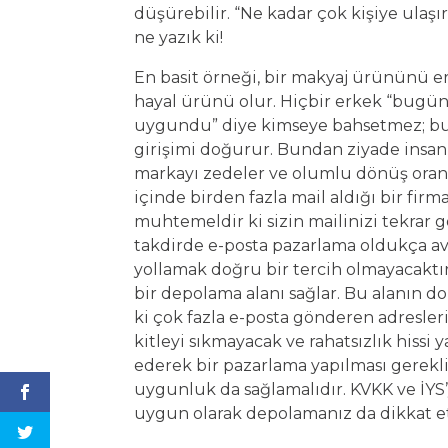
düşürebilir. “Ne kadar çok kişiye ulaş
ne yazık ki!
En basit örneği, bir makyaj ürününü 
hayal ürünü olur. Hiçbir erkek “bugün ş
uygundu” diye kimseye bahsetmez; bu 
girişimi doğurur. Bundan ziyade insan
markayı zedeler ve olumlu dönüş oran
içinde birden fazla mail aldığı bir fir
muhtemeldir ki sizin mailinizi tekrar 
takdirde e-posta pazarlama oldukça avan
yollamak doğru bir tercih olmayacaktır. 
bir depolama alanı sağlar. Bu alanın do
ki çok fazla e-posta gönderen adresle
kitleyi sıkmayacak ve rahatsızlık hiss
ederek bir pazarlama yapılması gerekli
uygunluk da sağlamalıdır. KVKK ve İYS’y
uygun olarak depolamanız da dikkat 