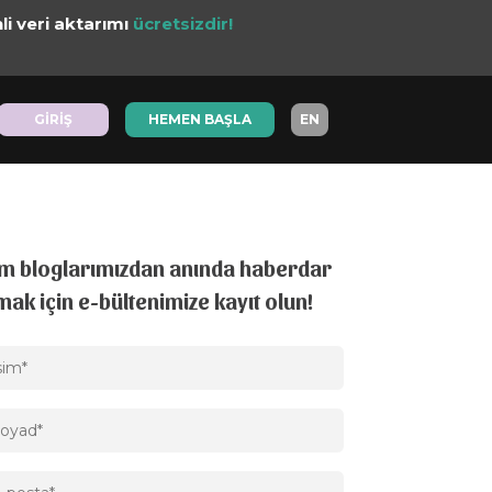
li veri aktarımı
ücretsizdir!
GİRİŞ
GİRİŞ
HEMEN BAŞLA
HEMEN BAŞLA
EN
EN
m bloglarımızdan anında haberdar
mak için e-bültenimize kayıt olun!