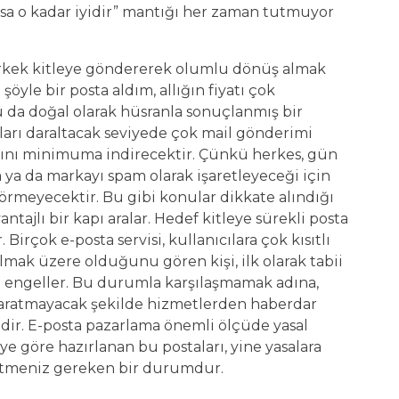
ırsa o kadar iyidir” mantığı her zaman tutmuyor
erkek kitleye göndererek olumlu dönüş almak
öyle bir posta aldım, allığın fiyatı çok
da doğal olarak hüsranla sonuçlanmış bir
ları daraltacak seviyede çok mail gönderimi
ını minimuma indirecektir. Çünkü herkes, gün
ma ya da markayı spam olarak işaretleyeceği için
görmeyecektir. Bu gibi konular dikkate alındığı
tajlı bir kapı aralar. Hedef kitleye sürekli posta
Birçok e-posta servisi, kullanıcılara çok kısıtlı
lmak üzere olduğunu gören kişi, ilk olarak tabii
ri engeller. Bu durumla karşılaşmamak adına,
i yaratmayacak şekilde hizmetlerden haberdar
dir. E-posta pazarlama önemli ölçüde yasal
e göre hazırlanan bu postaları, yine yasalara
etmeniz gereken bir durumdur.