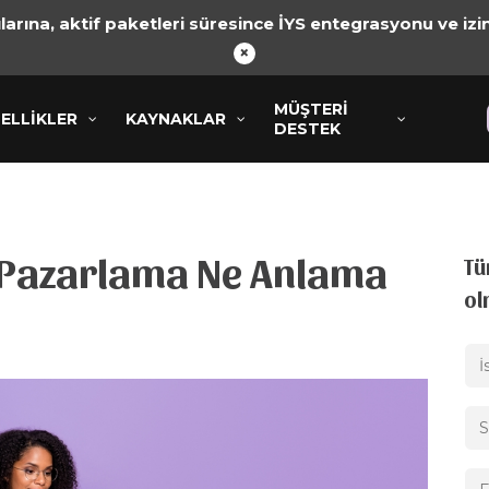
arına, aktif paketleri süresince İYS entegrasyonu ve izin
×
MÜŞTERI
MÜŞTERI
KLER
ELLİKLER
KAYNAKLAR
KAYNAKLAR
DESTEK
DESTEK
a Pazarlama Ne Anlama
Tü
ol