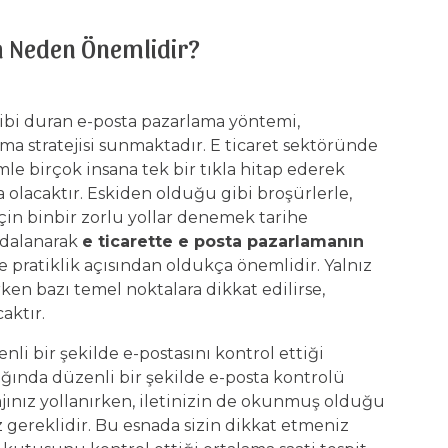
a Neden Önemlidir?
bi duran e-posta pazarlama yöntemi,
ma stratejisi sunmaktadır. E ticaret sektöründe
le birçok insana tek bir tıkla hitap ederek
a olacaktır. Eskiden olduğu gibi broşürlerle,
çin binbir zorlu yollar denemek tarihe
ydalanarak
e ticarette e posta pazarlama
nın
 ve pratiklik açısından oldukça önemlidir. Yalnız
en bazı temel noktalara dikkat edilirse,
caktır.
li bir şekilde e-postasını kontrol ettiği
ığında düzenli bir şekilde e-posta kontrolü
ajınız yollanırken, iletinizin de okunmuş olduğu
gereklidir. Bu esnada sizin dikkat etmeniz