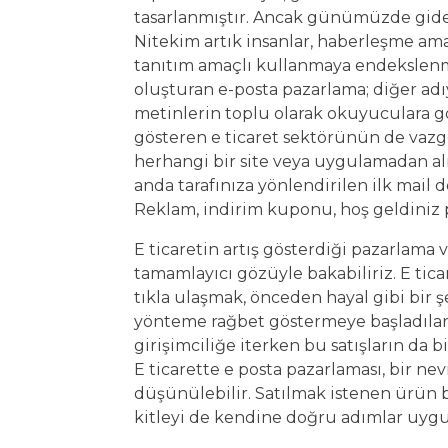
tasarlanmıştır. Ancak günümüzde gid
Nitekim artık insanlar, haberleşme am
tanıtım amaçlı kullanmaya endekslen
oluşturan e-posta pazarlama; diğer adıy
metinlerin toplu olarak okuyuculara 
gösteren e ticaret sektörünün de vazge
herhangi bir site veya uygulamadan a
anda tarafınıza yönlendirilen ilk mail
Reklam, indirim kuponu, hoş geldiniz
E ticaretin artış gösterdiği pazarlama 
tamamlayıcı gözüyle bakabiliriz. E tica
tıkla ulaşmak, önceden hayal gibi bir
yönteme rağbet göstermeye başladılar. Ö
girişimciliğe iterken bu satışların da b
E ticarette e posta pazarlaması, bir ne
düşünülebilir. Satılmak istenen ürün bi
kitleyi de kendine doğru adımlar uy