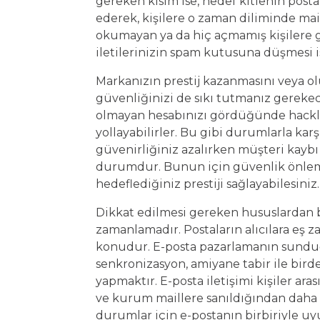
gereken kısım ise, hedef kitlenin posta
ederek, kişilere o zaman diliminde mai
okumayan ya da hiç açmamış kişilere g
iletilerinizin spam kutusuna düşmesi
Markanızın prestij kazanmasını veya ol
güvenliğinizi de sıkı tutmanız gerekece
olmayan hesabınızı gördüğünde hackle
yollayabilirler. Bu gibi durumlarla kar
güvenirliğiniz azalırken müşteri kaybı
durumdur. Bunun için güvenlik önleml
hedeflediğiniz prestiji sağlayabilesiniz
Dikkat edilmesi gereken hususlardan bi
zamanlamadır. Postaların alıcılara eş 
konudur. E-posta pazarlamanın sunduğ
senkronizasyon, amiyane tabir ile birde
yapmaktır. E-posta iletişimi kişiler ara
ve kurum maillere sanıldığından daha h
durumlar için e-postanın birbiriyle uy