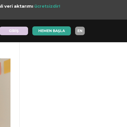
li veri aktarımı
ücretsizdir!
GİRİŞ
GİRİŞ
HEMEN BAŞLA
HEMEN BAŞLA
EN
EN