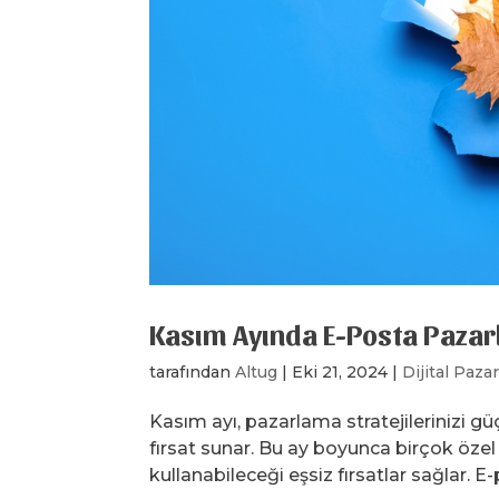
Kasım Ayında E-Posta Pazar
tarafından
Altug
|
Eki 21, 2024
|
Dijital Paza
Kasım ayı, pazarlama stratejilerinizi gü
fırsat sunar. Bu ay boyunca birçok özel
kullanabileceği eşsiz fırsatlar sağlar. 