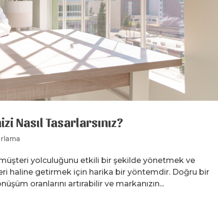
zi Nasıl Tasarlarsınız?
arlama
üşteri yolculuğunu etkili bir şekilde yönetmek ve
ri haline getirmek için harika bir yöntemdir. Doğru bir
nüşüm oranlarını artırabilir ve markanızın...