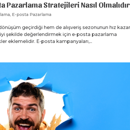
 Pazarlama Stratejileri Nasıl Olmalıdı
rlama
,
E-posta Pazarlama
dönüşüm geçirdiği hem de alışveriş sezonunun hız kaza
iyi şekilde değerlendirmek için e-posta pazarlama
kler eklemelidir. E-posta kampanyaları,...