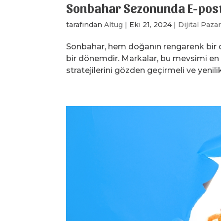
Sonbahar Sezonunda E-posta
tarafından
Altug
|
Eki 21, 2024
|
Dijital Paza
Sonbahar, hem doğanın rengarenk bir 
bir dönemdir. Markalar, bu mevsimi en 
stratejilerini gözden geçirmeli ve yenili