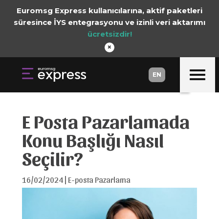
Euromsg Express kullanıcılarına, aktif paketleri
süresince İYS entegrasyonu ve izinli veri aktarımı
ücretsizdir!
×
EN
EN
E Posta Pazarlamada
Konu Başlığı Nasıl
Seçilir?
16/02/2024
|
E-posta Pazarlama