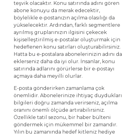
teşvik olacaktır. Konu satırında adını gören
abone konuyu da merak edecektir,
böylelikle e-postanızın açılma olasılığı da
yükselecektir. Ardından, farklı segmentlere
ayrılmış gruplarınızın ilgisini çekecek
kişiselleştirilmiş e-postalar oluşturmak için
hedeflenen konu satırları oluşturabilirsiniz.
Hatta bu e-postalara abonelerinizin adını da
eklerseniz daha da iyi olur. İnsanlar, konu
satırında adlarını görürlerse bir e-postayı
açmaya daha meyilli olurlar.
E-posta gönderirken zamanlama çok
önemlidir. Abonelerinize ihtiyaç duydukları
bilgileri doğru zamanda verirseniz, açılma
oranını önemli ölçüde artırabilirsiniz.
Özellikle tatil sezonu, bir haber bülteni
göndermek için mükemmel bir zamandır.
Yılın bu zamanında hedef kitleniz hediye