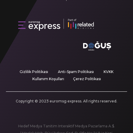
Gizlilik Politikası
Anti-Spam Politikası
KVKK
Kullanım Koşulları
Çerez Politikası
Copyright © 2023 euromsg express. All rights reserved.
Hedef Medya Tanitim Interaktif Medya Pazarlama A.$.