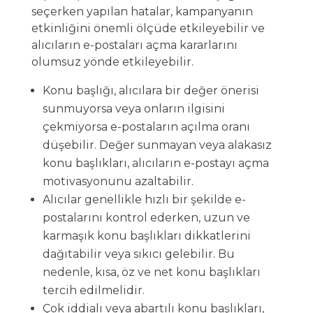
seçerken yapılan hatalar, kampanyanın
etkinliğini önemli ölçüde etkileyebilir ve
alıcıların e-postaları açma kararlarını
olumsuz yönde etkileyebilir.
Konu başlığı, alıcılara bir değer önerisi
sunmuyorsa veya onların ilgisini
çekmiyorsa e-postaların açılma oranı
düşebilir. Değer sunmayan veya alakasız
konu başlıkları, alıcıların e-postayı açma
motivasyonunu azaltabilir.
Alıcılar genellikle hızlı bir şekilde e-
postalarını kontrol ederken, uzun ve
karmaşık konu başlıkları dikkatlerini
dağıtabilir veya sıkıcı gelebilir. Bu
nedenle, kısa, öz ve net konu başlıkları
tercih edilmelidir.
Çok iddialı veya abartılı konu başlıkları,