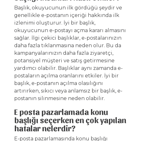
Başlık, okuyucunun ilk gördüğü şeydir ve
genellikle e-postanın içeriği hakkında ilk
izlenimi oluşturur. İyi bir başlık,
okuyucunun e-postayı açma kararı almasını
sağlar. İlgi çekici başlıklar, e-postalarınızın
daha fazla tıklanmasına neden olur. Bu da
kampanyalarınızın daha fazla ziyaretçi,
potansiyel müşteri ve satış getirmesine
yardımcı olabilir. Başlıklar aynı zamanda e-
postaların açılma oranlarını etkiler. İyi bir
başlık, e-postanın açılma olasılığını
artırırken, sıkıcı veya anlamsız bir başlık, e-
postanın silinmesine neden olabilir.
E posta pazarlamada konu
başlığı seçerken en çok yapılan
hatalar nelerdir?
E-posta pazarlamasında konu başlığı