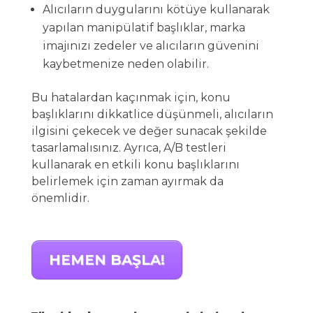
Alıcıların duygularını kötüye kullanarak
yapılan manipülatif başlıklar, marka
imajınızı zedeler ve alıcıların güvenini
kaybetmenize neden olabilir.
Bu hatalardan kaçınmak için, konu
başlıklarını dikkatlice düşünmeli, alıcıların
ilgisini çekecek ve değer sunacak şekilde
tasarlamalısınız. Ayrıca, A/B testleri
kullanarak en etkili konu başlıklarını
belirlemek için zaman ayırmak da
önemlidir.
HEMEN BAŞLA!