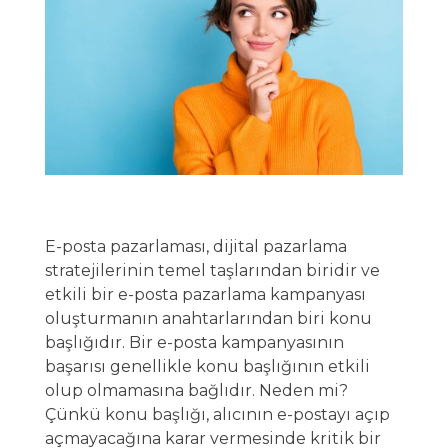
E-posta pazarlaması, dijital pazarlama
stratejilerinin temel taşlarından biridir ve
etkili bir
e-posta pazarlama
kampanyası
oluşturmanın anahtarlarından biri konu
başlığıdır. Bir e-posta kampanyasının
başarısı genellikle konu başlığının etkili
olup olmamasına bağlıdır. Neden mi?
Çünkü konu başlığı, alıcının e-postayı açıp
açmayacağına karar vermesinde kritik bir